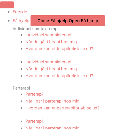
Gå
til
Forside
indholdet
Få hjælp
Close Få hjælp
Open Få hjælp
Individuel samtaleterapi
Individuel samtaleterapi
Når du går i terapi hos mig
Hvordan kan et terapiforløb se ud?
Individuel samtaleterapi
Når du går i terapi hos mig
Hvordan kan et terapiforløb se ud?
Parterapi
Parterapi
Når I går i parterapi hos mig
Hvordan kan et parterapiforløb se ud?
Parterapi
Når I går i parterapi hos mig