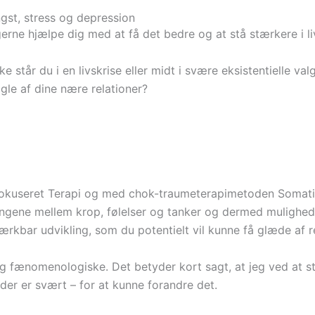
gst, stress og depression
erne hjælpe dig med at få det bedre og at stå stærkere i li
e står du i en livskrise eller midt i svære eksistentielle va
gle af dine nære relationer?
kuseret Terapi og med chok-traumeterapimetoden Somatic
ængene mellem krop, følelser og tanker og dermed mulighed 
kbar udvikling, som du potentielt vil kunne få glæde af res
 fænomenologiske. Det betyder kort sagt, at jeg ved at st
, der er svært – for at kunne forandre det.