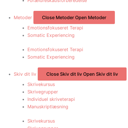
Forældreskabsforberedelse
Metoder
Close Metoder
Open Metoder
Emotionsfokuseret Terapi
Somatic Experiencing
Emotionsfokuseret Terapi
Somatic Experiencing
Skiv dit liv
Close Skiv dit liv
Open Skiv dit liv
Skrivekursus
Skrivegrupper
Individuel skriveterapi
Manuskriptlæsning
Skrivekursus